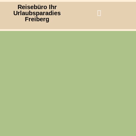
Reisebüro Ihr
Urlaubsparadies
Freiberg